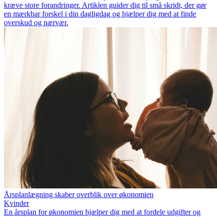
kræve store forandringer. Artiklen guider dig til små skridt, der gør
en mærkbar forskel i din dagligdag og hjælper dig med at finde
overskud og nærvær.
Årsplanlægning skaber overblik over økonomien
Kvinder
En årsplan for økonomien hjælper dig med at fordele udgifter og