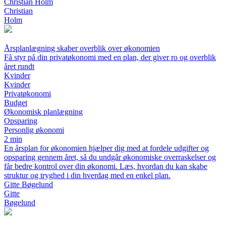
Christian Holm
Christian
Holm
Årsplanlægning skaber overblik over økonomien
Få styr på din privatøkonomi med en plan, der giver ro og overblik
året rundt
Kvinder
Kvinder
Privatøkonomi
Budget
Økonomisk planlægning
Opsparing
Personlig økonomi
2 min
En årsplan for økonomien hjælper dig med at fordele udgifter og
opsparing gennem året, så du undgår økonomiske overraskelser og
får bedre kontrol over din økonomi. Læs, hvordan du kan skabe
struktur og tryghed i din hverdag med en enkel plan.
Gitte Bøgelund
Gitte
Bøgelund