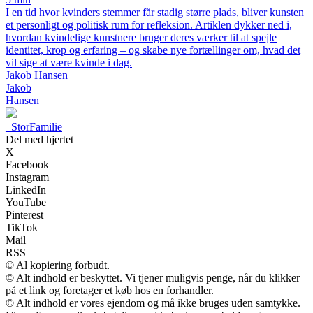
I en tid hvor kvinders stemmer får stadig større plads, bliver kunsten
et personligt og politisk rum for refleksion. Artiklen dykker ned i,
hvordan kvindelige kunstnere bruger deres værker til at spejle
identitet, krop og erfaring – og skabe nye fortællinger om, hvad det
vil sige at være kvinde i dag.
Jakob Hansen
Jakob
Hansen
_
StorFamilie
Del med hjertet
X
Facebook
Instagram
LinkedIn
YouTube
Pinterest
TikTok
Mail
RSS
© Al kopiering forbudt.
© Alt indhold er beskyttet. Vi tjener muligvis penge, når du klikker
på et link og foretager et køb hos en forhandler.
© Alt indhold er vores ejendom og må ikke bruges uden samtykke.