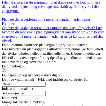
I denne artikel får du inspiration til at skabe positive forandringer i
dit liv ved at lytte til dig selv, tage små skridt og finde styrke i din
egen rytme.
Planlæg din arbejdsdag og få mere fra hånden – uden stress
Kvinder
Oplever du, at dagen forsvinder i møder, mails og afbrydelser? Lær,
hvordan du med enkle planlægningsvaner kan skabe struktur, bevare
energien og få mere fra hånden – uden at gå på kompromis med din
trivsel.
Familiesammenkomster: planlægning og sjove aktiviteter
Lær hvordan du planlægger og afholder uforglemmelige familietreff,
der styrker båndet mellem familiemedlemmer. E-bogen indeholder
idéer til aktiviteter, opskrifter og tips til at gøre dine sammenkomster
mindeværdige og sjove for alle aldre.
Få din e-bog nu
Få inspiration og nyheder – skriv dig op
Din nye yndlingsmail – fyldt med indsigt og konkrete råd.
Indtast din e-mail her
Kom med
Mange tak for din tilmelding