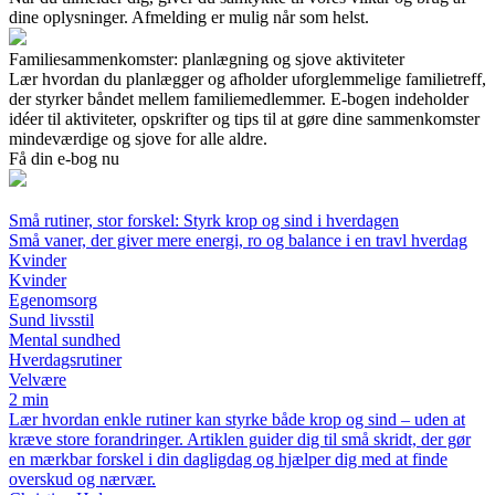
dine oplysninger. Afmelding er mulig når som helst.
Familiesammenkomster: planlægning og sjove aktiviteter
Lær hvordan du planlægger og afholder uforglemmelige familietreff,
der styrker båndet mellem familiemedlemmer. E-bogen indeholder
idéer til aktiviteter, opskrifter og tips til at gøre dine sammenkomster
mindeværdige og sjove for alle aldre.
Få din e-bog nu
Små rutiner, stor forskel: Styrk krop og sind i hverdagen
Små vaner, der giver mere energi, ro og balance i en travl hverdag
Kvinder
Kvinder
Egenomsorg
Sund livsstil
Mental sundhed
Hverdagsrutiner
Velvære
2 min
Lær hvordan enkle rutiner kan styrke både krop og sind – uden at
kræve store forandringer. Artiklen guider dig til små skridt, der gør
en mærkbar forskel i din dagligdag og hjælper dig med at finde
overskud og nærvær.