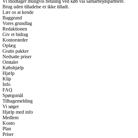
Vi modtager muligvis betaling ved køb via samarbejdspartnere.
Brug uden tilladelse er ikke tilladt.
Lær os at kende
Baggrund
Vores grundlag
Redaktionen
Giv et bidrag
Kontorsteder
Oplæg
Gratis pakker
Nedsatte priser
Omtaler
Købshjælp
Hjælp
Klip
Info
FAQ
Spørgsmål
Tilbagemelding
Vi søger
Hjælp med info
Medlem
Konto
Plan
Priser