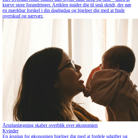
kræve store forandringer. Artiklen guider dig til små skridt, der gør
en mærkbar forskel i din dagligdag og hjælper dig med at finde
overskud og nærvær.
Årsplanlægning skaber overblik over økonomien
Kvinder
En årsplan for økonomien hjælper dig med at fordele udgifter og