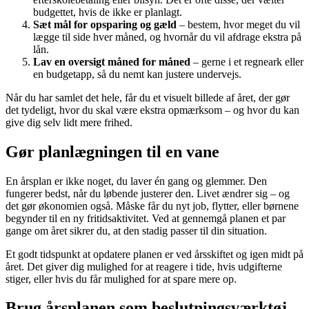
budgettet, hvis de ikke er planlagt.
Sæt mål for opsparing og gæld
– bestem, hvor meget du vil
lægge til side hver måned, og hvornår du vil afdrage ekstra på
lån.
Lav en oversigt måned for måned
– gerne i et regneark eller
en budgetapp, så du nemt kan justere undervejs.
Når du har samlet det hele, får du et visuelt billede af året, der gør
det tydeligt, hvor du skal være ekstra opmærksom – og hvor du kan
give dig selv lidt mere frihed.
Gør planlægningen til en vane
En årsplan er ikke noget, du laver én gang og glemmer. Den
fungerer bedst, når du løbende justerer den. Livet ændrer sig – og
det gør økonomien også. Måske får du nyt job, flytter, eller børnene
begynder til en ny fritidsaktivitet. Ved at gennemgå planen et par
gange om året sikrer du, at den stadig passer til din situation.
Et godt tidspunkt at opdatere planen er ved årsskiftet og igen midt på
året. Det giver dig mulighed for at reagere i tide, hvis udgifterne
stiger, eller hvis du får mulighed for at spare mere op.
Brug årsplanen som beslutningsværktøj