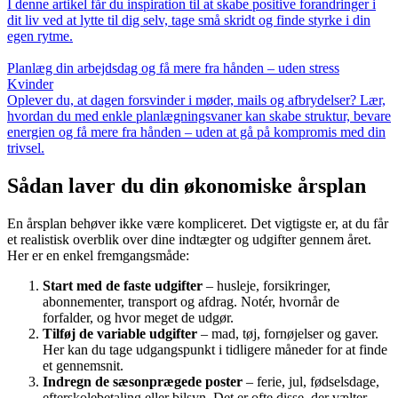
I denne artikel får du inspiration til at skabe positive forandringer i
dit liv ved at lytte til dig selv, tage små skridt og finde styrke i din
egen rytme.
Planlæg din arbejdsdag og få mere fra hånden – uden stress
Kvinder
Oplever du, at dagen forsvinder i møder, mails og afbrydelser? Lær,
hvordan du med enkle planlægningsvaner kan skabe struktur, bevare
energien og få mere fra hånden – uden at gå på kompromis med din
trivsel.
Sådan laver du din økonomiske årsplan
En årsplan behøver ikke være kompliceret. Det vigtigste er, at du får
et realistisk overblik over dine indtægter og udgifter gennem året.
Her er en enkel fremgangsmåde:
Start med de faste udgifter
– husleje, forsikringer,
abonnementer, transport og afdrag. Notér, hvornår de
forfalder, og hvor meget de udgør.
Tilføj de variable udgifter
– mad, tøj, fornøjelser og gaver.
Her kan du tage udgangspunkt i tidligere måneder for at finde
et gennemsnit.
Indregn de sæsonprægede poster
– ferie, jul, fødselsdage,
efterskolebetaling eller bilsyn. Det er ofte disse, der vælter