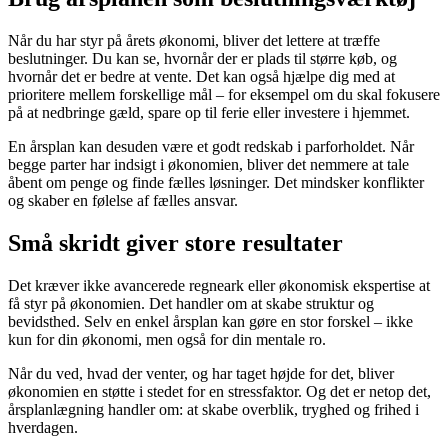
Når du har styr på årets økonomi, bliver det lettere at træffe
beslutninger. Du kan se, hvornår der er plads til større køb, og
hvornår det er bedre at vente. Det kan også hjælpe dig med at
prioritere mellem forskellige mål – for eksempel om du skal fokusere
på at nedbringe gæld, spare op til ferie eller investere i hjemmet.
En årsplan kan desuden være et godt redskab i parforholdet. Når
begge parter har indsigt i økonomien, bliver det nemmere at tale
åbent om penge og finde fælles løsninger. Det mindsker konflikter
og skaber en følelse af fælles ansvar.
Små skridt giver store resultater
Det kræver ikke avancerede regneark eller økonomisk ekspertise at
få styr på økonomien. Det handler om at skabe struktur og
bevidsthed. Selv en enkel årsplan kan gøre en stor forskel – ikke
kun for din økonomi, men også for din mentale ro.
Når du ved, hvad der venter, og har taget højde for det, bliver
økonomien en støtte i stedet for en stressfaktor. Og det er netop det,
årsplanlægning handler om: at skabe overblik, tryghed og frihed i
hverdagen.