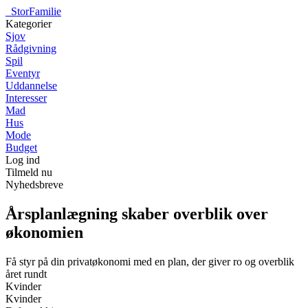
_
StorFamilie
Kategorier
Sjov
Rådgivning
Spil
Eventyr
Uddannelse
Interesser
Mad
Hus
Mode
Budget
Log ind
Tilmeld nu
Nyhedsbreve
Årsplanlægning skaber overblik over
økonomien
Få styr på din privatøkonomi med en plan, der giver ro og overblik
året rundt
Kvinder
Kvinder