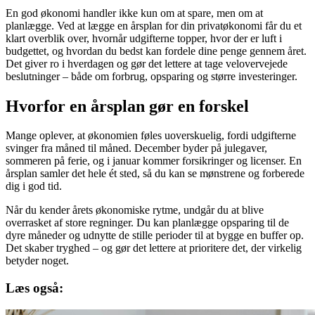
En god økonomi handler ikke kun om at spare, men om at
planlægge. Ved at lægge en årsplan for din privatøkonomi får du et
klart overblik over, hvornår udgifterne topper, hvor der er luft i
budgettet, og hvordan du bedst kan fordele dine penge gennem året.
Det giver ro i hverdagen og gør det lettere at tage velovervejede
beslutninger – både om forbrug, opsparing og større investeringer.
Hvorfor en årsplan gør en forskel
Mange oplever, at økonomien føles uoverskuelig, fordi udgifterne
svinger fra måned til måned. December byder på julegaver,
sommeren på ferie, og i januar kommer forsikringer og licenser. En
årsplan samler det hele ét sted, så du kan se mønstrene og forberede
dig i god tid.
Når du kender årets økonomiske rytme, undgår du at blive
overrasket af store regninger. Du kan planlægge opsparing til de
dyre måneder og udnytte de stille perioder til at bygge en buffer op.
Det skaber tryghed – og gør det lettere at prioritere det, der virkelig
betyder noget.
Læs også: