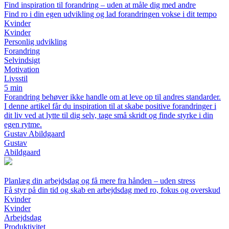
Find inspiration til forandring – uden at måle dig med andre
Find ro i din egen udvikling og lad forandringen vokse i dit tempo
Kvinder
Kvinder
Personlig udvikling
Forandring
Selvindsigt
Motivation
Livsstil
5 min
Forandring behøver ikke handle om at leve op til andres standarder.
I denne artikel får du inspiration til at skabe positive forandringer i
dit liv ved at lytte til dig selv, tage små skridt og finde styrke i din
egen rytme.
Gustav Abildgaard
Gustav
Abildgaard
Planlæg din arbejdsdag og få mere fra hånden – uden stress
Få styr på din tid og skab en arbejdsdag med ro, fokus og overskud
Kvinder
Kvinder
Arbejdsdag
Produktivitet