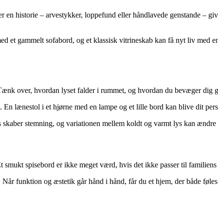
r en historie – arvestykker, loppefund eller håndlavede genstande – giv
 et gammelt sofabord, og et klassisk vitrineskab kan få nyt liv med en
. Tænk over, hvordan lyset falder i rummet, og hvordan du bevæger dig 
. En lænestol i et hjørne med en lampe og et lille bord kan blive dit pers
ys skaber stemning, og variationen mellem koldt og varmt lys kan ændr
 smukt spisebord er ikke meget værd, hvis det ikke passer til familiens
de. Når funktion og æstetik går hånd i hånd, får du et hjem, der både føles 