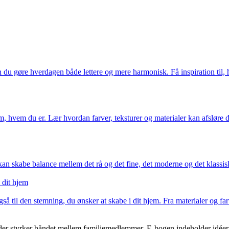
n du gøre hverdagen både lettere og mere harmonisk. Få inspiration til,
, hvem du er. Lær hvordan farver, teksturer og materialer kan afsløre din
n skabe balance mellem det rå og det fine, det moderne og det klassiske 
 dit hjem
gså til den stemning, du ønsker at skabe i dit hjem. Fra materialer og fa
r styrker båndet mellem familiemedlemmer. E-bogen indeholder idéer til