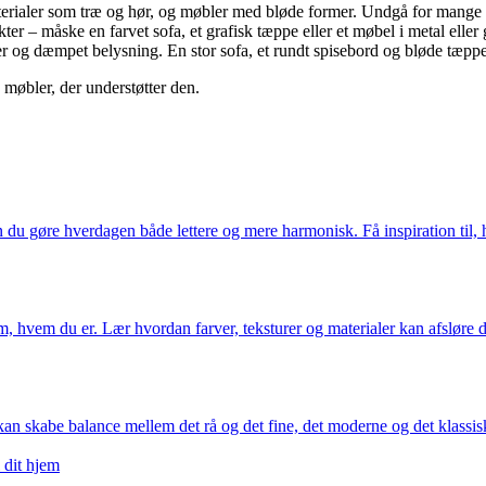
terialer som træ og hør, og møbler med bløde former. Undgå for mange 
er – måske en farvet sofa, et grafisk tæppe eller et møbel i metal eller 
er og dæmpet belysning. En stor sofa, et rundt spisebord og bløde tæpper
e møbler, der understøtter den.
n du gøre hverdagen både lettere og mere harmonisk. Få inspiration til,
, hvem du er. Lær hvordan farver, teksturer og materialer kan afsløre din
n skabe balance mellem det rå og det fine, det moderne og det klassiske 
 dit hjem