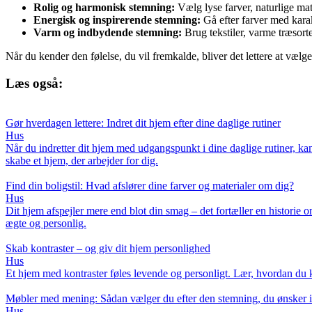
Rolig og harmonisk stemning:
Vælg lyse farver, naturlige ma
Energisk og inspirerende stemning:
Gå efter farver med karakt
Varm og indbydende stemning:
Brug tekstiler, varme træsort
Når du kender den følelse, du vil fremkalde, bliver det lettere at vælg
Læs også:
Gør hverdagen lettere: Indret dit hjem efter dine daglige rutiner
Hus
Når du indretter dit hjem med udgangspunkt i dine daglige rutiner, ka
skabe et hjem, der arbejder for dig.
Find din boligstil: Hvad afslører dine farver og materialer om dig?
Hus
Dit hjem afspejler mere end blot din smag – det fortæller en historie om
ægte og personlig.
Skab kontraster – og giv dit hjem personlighed
Hus
Et hjem med kontraster føles levende og personligt. Lær, hvordan du ka
Møbler med mening: Sådan vælger du efter den stemning, du ønsker i
Hus