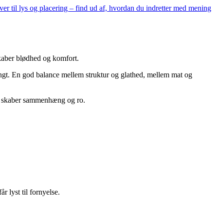
rver til lys og placering – find ud af, hvordan du indretter med mening
skaber blødhed og komfort.
ngt. En god balance mellem struktur og glathed, mellem mat og
Det skaber sammenhæng og ro.
r lyst til fornyelse.