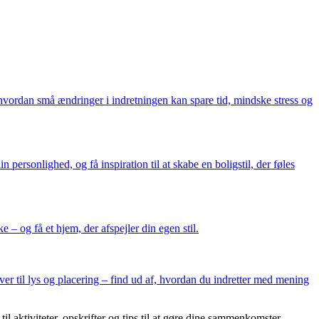
 hvordan små ændringer i indretningen kan spare tid, mindske stress og
 personlighed, og få inspiration til at skabe en boligstil, der føles
– og få et hjem, der afspejler din egen stil.
rver til lys og placering – find ud af, hvordan du indretter med mening
 aktiviteter, opskrifter og tips til at gøre dine sammenkomster