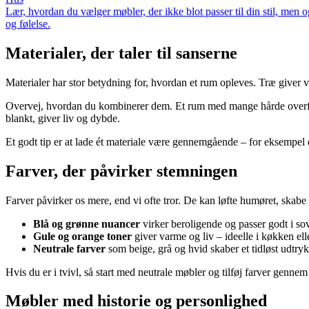
Lær, hvordan du vælger møbler, der ikke blot passer til din stil, men o
og følelse.
Materialer, der taler til sanserne
Materialer har stor betydning for, hvordan et rum opleves. Træ giver v
Overvej, hvordan du kombinerer dem. Et rum med mange hårde overfla
blankt, giver liv og dybde.
Et godt tip er at lade ét materiale være gennemgående – for eksempel
Farver, der påvirker stemningen
Farver påvirker os mere, end vi ofte tror. De kan løfte humøret, skabe r
Blå og grønne nuancer
virker beroligende og passer godt i so
Gule og orange toner
giver varme og liv – ideelle i køkken elle
Neutrale farver
som beige, grå og hvid skaber et tidløst udtry
Hvis du er i tvivl, så start med neutrale møbler og tilføj farver gennem
Møbler med historie og personlighed