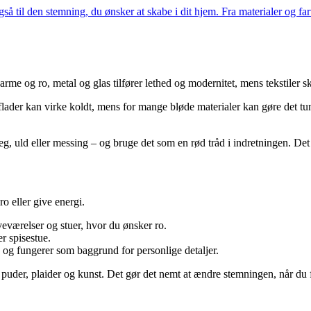
gså til den stemning, du ønsker at skabe i dit hjem. Fra materialer og fa
arme og ro, metal og glas tilfører lethed og modernitet, mens tekstiler 
der kan virke koldt, mens for mange bløde materialer kan gøre det tu
 eg, uld eller messing – og bruge det som en rød tråd i indretningen. 
o eller give energi.
veværelser og stuer, hvor du ønsker ro.
r spisestue.
k og fungerer som baggrund for personlige detaljer.
 puder, plaider og kunst. Det gør det nemt at ændre stemningen, når du få