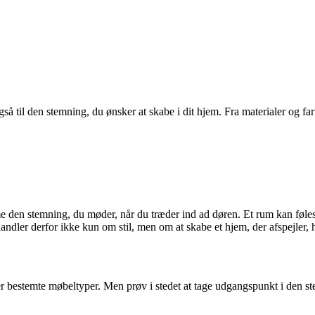
gså til den stemning, du ønsker at skabe i dit hjem. Fra materialer og fa
 den stemning, du møder, når du træder ind ad døren. Et rum kan føles rol
ler derfor ikke kun om stil, men om at skabe et hjem, der afspejler, 
ler bestemte møbeltyper. Men prøv i stedet at tage udgangspunkt i den ste