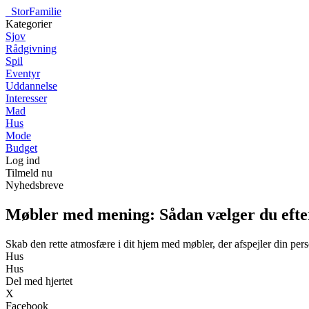
_
StorFamilie
Kategorier
Sjov
Rådgivning
Spil
Eventyr
Uddannelse
Interesser
Mad
Hus
Mode
Budget
Log ind
Tilmeld nu
Nyhedsbreve
Møbler med mening: Sådan vælger du efter
Skab den rette atmosfære i dit hjem med møbler, der afspejler din per
Hus
Hus
Del med hjertet
X
Facebook