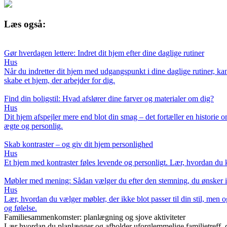
Læs også:
Gør hverdagen lettere: Indret dit hjem efter dine daglige rutiner
Hus
Når du indretter dit hjem med udgangspunkt i dine daglige rutiner, ka
skabe et hjem, der arbejder for dig.
Find din boligstil: Hvad afslører dine farver og materialer om dig?
Hus
Dit hjem afspejler mere end blot din smag – det fortæller en historie om
ægte og personlig.
Skab kontraster – og giv dit hjem personlighed
Hus
Et hjem med kontraster føles levende og personligt. Lær, hvordan du ka
Møbler med mening: Sådan vælger du efter den stemning, du ønsker i
Hus
Lær, hvordan du vælger møbler, der ikke blot passer til din stil, men o
og følelse.
Familiesammenkomster: planlægning og sjove aktiviteter
Lær hvordan du planlægger og afholder uforglemmelige familietreff, de