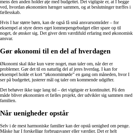
mens den anden holder øje med budgettet. Det vigtigste er, at I begge
ved, hvordan økonomien hænger sammen, og at beslutninger træffes i
fællesskab.
Hvis I har større børn, kan de også få små ansvarsområder – for
eksempel at styre deres eget lommepengebudget eller spare op til
noget, de ønsker sig. Det giver dem værdifuld erfaring med økonomisk
ansvar.
Gør økonomi til en del af hverdagen
Økonomi skal ikke kun være noget, man taler om, når der er
problemer. Gør det til en naturlig del af jeres hverdag. I kan for
eksempel holde et kort “økonomimøde” en gang om måneden, hvor I
ser på budgettet, justerer mål og taler om kommende udgifter.
Det behøver ikke tage lang tid – det vigtigste er kontinuitet. På den
måde bliver økonomien et fælles projekt, der udvikler sig sammen med
familien.
Når uenigheder opstår
Selv i de mest harmoniske familier kan der opstå uenighed om penge.
Måske har I forskellige forbrugsvaner eller værdier. Det er helt