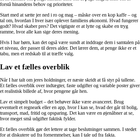
forstå hinandens behov og prioriteter.
Start med at sætte jer ned i ro og mag – måske over en kop kaffe – og
tal om, hvordan I hver især oplever familiens økonomi. Hvad fungerer
godt? Hvad skaber pres? Det vigtigste er at lytte og skabe en tryg
ramme, hvor alle kan sige deres mening.
Hvis I har børn, kan det også være sundt at inddrage dem i samtalen på
et niveau, der passer til deres alder. Det lærer dem, at penge ikke er et
tabu, men et redskab til at træffe valg.
Lav et fælles overblik
Når I har talt om jeres holdninger, er næste skridt at få styr på tallene.
Et fælles overblik over indtægter, faste udgifter og variable poster giver
et realistisk billede af, hvor pengene går hen.
Lav et simpelt budget – det behøver ikke være avanceret. Brug
eventuelt et regneark eller en app, hvor I kan se, hvad der går til bolig,
transport, mad, fritid og opsparing. Det kan være en øjenåbner at se,
hvor meget små udgifter faktisk fylder.
Et fælles overblik gør det lettere at tage beslutninger sammen. I stedet
for at diskutere ud fra fornemmelser, kan I tale ud fra fakta.