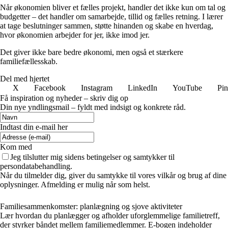
Når økonomien bliver et fælles projekt, handler det ikke kun om tal og
budgetter – det handler om samarbejde, tillid og fælles retning. I lærer
at tage beslutninger sammen, støtte hinanden og skabe en hverdag,
hvor økonomien arbejder for jer, ikke imod jer.
Det giver ikke bare bedre økonomi, men også et stærkere
familiefællesskab.
Del med hjertet
X
Facebook
Instagram
LinkedIn
YouTube
Pin
Få inspiration og nyheder – skriv dig op
Din nye yndlingsmail – fyldt med indsigt og konkrete råd.
Indtast din e-mail her
Kom med
Jeg tilslutter mig sidens betingelser og samtykker til
persondatabehandling.
Når du tilmelder dig, giver du samtykke til vores vilkår og brug af dine
oplysninger. Afmelding er mulig når som helst.
Familiesammenkomster: planlægning og sjove aktiviteter
Lær hvordan du planlægger og afholder uforglemmelige familietreff,
der styrker båndet mellem familiemedlemmer. E-bogen indeholder