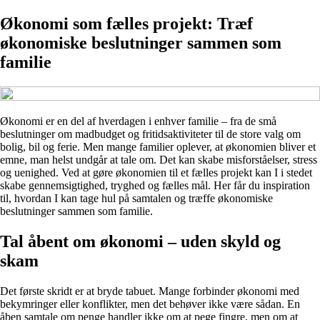
Økonomi som fælles projekt: Træf
økonomiske beslutninger sammen som
familie
Økonomi er en del af hverdagen i enhver familie – fra de små
beslutninger om madbudget og fritidsaktiviteter til de store valg om
bolig, bil og ferie. Men mange familier oplever, at økonomien bliver et
emne, man helst undgår at tale om. Det kan skabe misforståelser, stress
og uenighed. Ved at gøre økonomien til et fælles projekt kan I i stedet
skabe gennemsigtighed, tryghed og fælles mål. Her får du inspiration
til, hvordan I kan tage hul på samtalen og træffe økonomiske
beslutninger sammen som familie.
Tal åbent om økonomi – uden skyld og
skam
Det første skridt er at bryde tabuet. Mange forbinder økonomi med
bekymringer eller konflikter, men det behøver ikke være sådan. En
åben samtale om penge handler ikke om at pege fingre, men om at