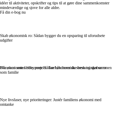
idéer til aktiviteter, opskrifter og tips til at gøre dine sammenkomster
mindeværdige og sjove for alle aldre.
Få din e-bog nu
Skab økonomisk ro: Sådan bygger du en opsparing til uforudsete
udgifter
Når økonomien bekymrer: Sådan håndterer du stress og skaber ro
Økonomi som fælles projekt: Træf økonomiske beslutninger sammen
som familie
Nye livsfaser, nye prioriteringer: Justér familiens økonomi med
omtanke