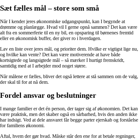
Sæt fælles mål – store som små
Når I kender jeres økonomiske udgangspunkt, kan I begynde at
drømme og planlægge. Hvad vil I gerne opnå sammen? Det kan være
alt fra en sommerferie til en ny bil, en opsparing til børnenes fremtid
eller en økonomisk buffer, der giver ro i hverdagen.
Lav en liste over jeres mål, og prioriter dem. Hvilke er vigtigst lige nu,
og hvilke kan vente? Det kan være motiverende at have både
kortsigtede og langsigtede mål – så mærker I hurtigt fremskridt,
samtidig med at I arbejder mod noget større.
Når målene er fælles, bliver det også lettere at stå sammen om de valg,
der skal til for at nå dem.
Fordel ansvar og beslutninger
I mange familier er det én person, der tager sig af økonomien. Det kan
være praktisk, men det skaber også en sårbarhed, hvis den anden ikke
har indsigt. Ved at dele ansvaret får begge parter ejerskab og forståelse
for familiens økonomi.
Aftal, hvem der gør hvad. Måske står den ene for at betale regninger,