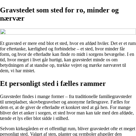
Gravstedet som sted for ro, minder og
nærvær
Et gravsted er mere end blot et sted, hvor en afdød hviler. Det er et rum
for eftertanke, kærlighed og forbindelse – et sted, hvor minder får
form, og hvor de efterladte kan finde ro midt i sorgens bevægelse. I en
tid, hvor meget i livet går hurtigt, kan gravstedet minde os om
betydningen af at standse op, trække vejret og mærke nærværet til
dem, vi har mistet.
Et personligt sted i fælles rammer
Gravsteder findes i mange former – fra traditionelle familiegravsteder
til urnepladser, skovbegravelser og anonyme fællesgrave. Fælles for
dem er, at de giver de efterladte et konkret sted at gå hen. For mange
bliver det et anker i sorgen, et sted hvor man kan tale med den afdøde,
tænde et lys eller blot sidde i stilhed.
Selvom kirkegården er et offentligt rum, bliver gravstedet ofte et meget
personligt sted. Valget af sten, planter og symboler afspejler den