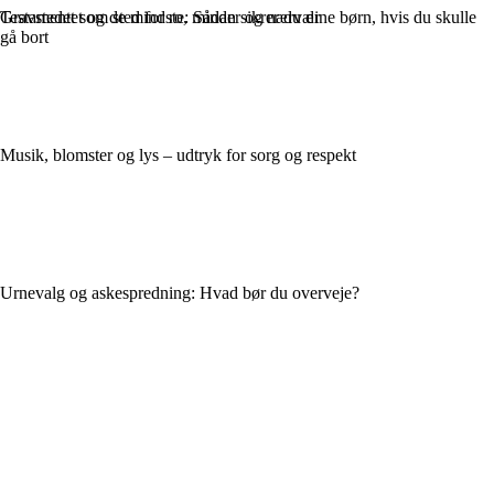
Testamentet og de mindste: Sådan sikrer du dine børn, hvis du skulle
Gravstedet som sted for ro, minder og nærvær
gå bort
Musik, blomster og lys – udtryk for sorg og respekt
Urnevalg og askespredning: Hvad bør du overveje?