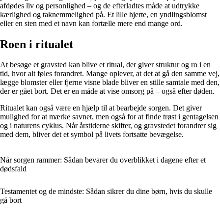
afdødes liv og personlighed – og de efterladtes måde at udtrykke
kærlighed og taknemmelighed på. Et lille hjerte, en yndlingsblomst
eller en sten med et navn kan fortælle mere end mange ord.
Roen i ritualet
At besøge et gravsted kan blive et ritual, der giver struktur og ro i en
tid, hvor alt føles forandret. Mange oplever, at det at gå den samme vej,
lægge blomster eller fjerne visne blade bliver en stille samtale med den,
der er gået bort. Det er en måde at vise omsorg på – også efter døden.
Ritualet kan også være en hjælp til at bearbejde sorgen. Det giver
mulighed for at mærke savnet, men også for at finde trøst i gentagelsen
og i naturens cyklus. Når årstiderne skifter, og gravstedet forandrer sig
med dem, bliver det et symbol på livets fortsatte bevægelse.
Når sorgen rammer: Sådan bevarer du overblikket i dagene efter et
dødsfald
Testamentet og de mindste: Sådan sikrer du dine børn, hvis du skulle
gå bort