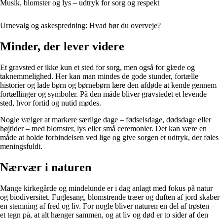
Musik, blomster og lys – udtryk for sorg og respekt
Urnevalg og askespredning: Hvad bør du overveje?
Minder, der lever videre
Et gravsted er ikke kun et sted for sorg, men også for glæde og
taknemmelighed. Her kan man mindes de gode stunder, fortælle
historier og lade børn og børnebørn lære den afdøde at kende gennem
fortællinger og symboler. På den måde bliver gravstedet et levende
sted, hvor fortid og nutid mødes.
Nogle vælger at markere særlige dage – fødselsdage, dødsdage eller
højtider – med blomster, lys eller små ceremonier. Det kan være en
måde at holde forbindelsen ved lige og give sorgen et udtryk, der føles
meningsfuldt.
Nærvær i naturen
Mange kirkegårde og mindelunde er i dag anlagt med fokus på natur
og biodiversitet. Fuglesang, blomstrende træer og duften af jord skaber
en stemning af fred og liv. For nogle bliver naturen en del af trøsten –
et tegn på, at alt hænger sammen, og at liv og død er to sider af den