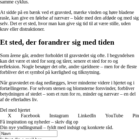
samme cyklus.
At sidde på en bænk ved et gravsted, mærke vinden og høre bladene
rasle, kan give en følelse af nærvær – både med den afdøde og med sig
selv. Det er et sted, hvor man kan give sig tid til at være stille, uden
krav eller distraktioner.
Et sted, der forandrer sig med tiden
Som årene går, ændrer forholdet til gravstedet sig ofte. I begyndelsen
kan det være et sted for sorg og tårer, senere et sted for ro og
refleksion. Nogle besøger det ofte, andre sjældnere – men for de fleste
forbliver det et symbol på kærlighed og tilknytning.
Når gravstedet en dag nedlægges, lever minderne videre i hjertet og i
fortællingerne. For selvom stenen og blomsterne forsvinder, forbliver
betydningen af stedet – som et rum for ro, minder og nærvær – en del
af de efterladtes liv.
Del med hjertet
X
Facebook
Instagram
LinkedIn
YouTube
Pin
Få inspiration og nyheder – skriv dig op
Din nye yndlingsmail – fyldt med indsigt og konkrete råd.