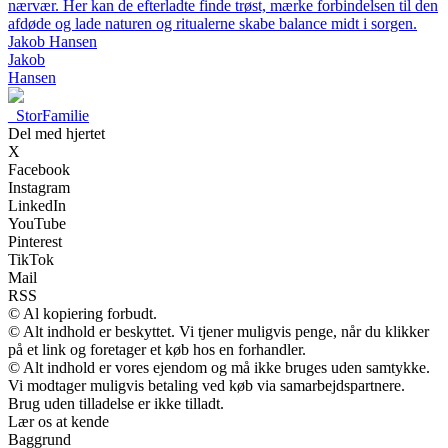
nærvær. Her kan de efterladte finde trøst, mærke forbindelsen til den
afdøde og lade naturen og ritualerne skabe balance midt i sorgen.
Jakob Hansen
Jakob
Hansen
_
StorFamilie
Del med hjertet
X
Facebook
Instagram
LinkedIn
YouTube
Pinterest
TikTok
Mail
RSS
© Al kopiering forbudt.
© Alt indhold er beskyttet. Vi tjener muligvis penge, når du klikker
på et link og foretager et køb hos en forhandler.
© Alt indhold er vores ejendom og må ikke bruges uden samtykke.
Vi modtager muligvis betaling ved køb via samarbejdspartnere.
Brug uden tilladelse er ikke tilladt.
Lær os at kende
Baggrund