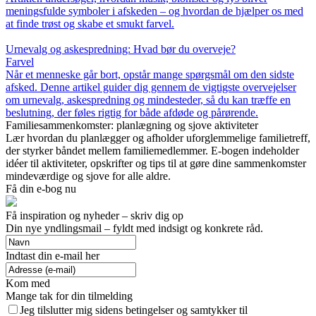
meningsfulde symboler i afskeden – og hvordan de hjælper os med
at finde trøst og skabe et smukt farvel.
Urnevalg og askespredning: Hvad bør du overveje?
Farvel
Når et menneske går bort, opstår mange spørgsmål om den sidste
afsked. Denne artikel guider dig gennem de vigtigste overvejelser
om urnevalg, askespredning og mindesteder, så du kan træffe en
beslutning, der føles rigtig for både afdøde og pårørende.
Familiesammenkomster: planlægning og sjove aktiviteter
Lær hvordan du planlægger og afholder uforglemmelige familietreff,
der styrker båndet mellem familiemedlemmer. E-bogen indeholder
idéer til aktiviteter, opskrifter og tips til at gøre dine sammenkomster
mindeværdige og sjove for alle aldre.
Få din e-bog nu
Få inspiration og nyheder – skriv dig op
Din nye yndlingsmail – fyldt med indsigt og konkrete råd.
Indtast din e-mail her
Kom med
Mange tak for din tilmelding
Jeg tilslutter mig sidens betingelser og samtykker til