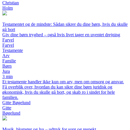
Christian
Holm
Testamentet og de mindste: Sådan sikrer du dine børn, hvis du skulle
gå bort
Giv dine børn tryghed – også hvis livet tager en uventet drejning
Farvel
Farvel
Testamente
Arv
Familie
Børn
Jura
3 min
Et testamente handler ikke kun om arv, men om omsorg og ansvar.
Få overblik over, hvordan du kan sikre dine børn juridisk og
økonomisk, hvis du skulle gå bort, og skab ro i sindet for hele
familien.
Gitte Bøgelund
Gitte
Bøgelund
Musik, blomster og lys – udtryk for sorg og respekt