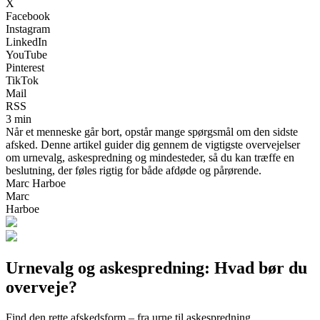
X
Facebook
Instagram
LinkedIn
YouTube
Pinterest
TikTok
Mail
RSS
3 min
Når et menneske går bort, opstår mange spørgsmål om den sidste
afsked. Denne artikel guider dig gennem de vigtigste overvejelser
om urnevalg, askespredning og mindesteder, så du kan træffe en
beslutning, der føles rigtig for både afdøde og pårørende.
Marc Harboe
Marc
Harboe
Urnevalg og askespredning: Hvad bør du
overveje?
Find den rette afskedsform – fra urne til askespredning