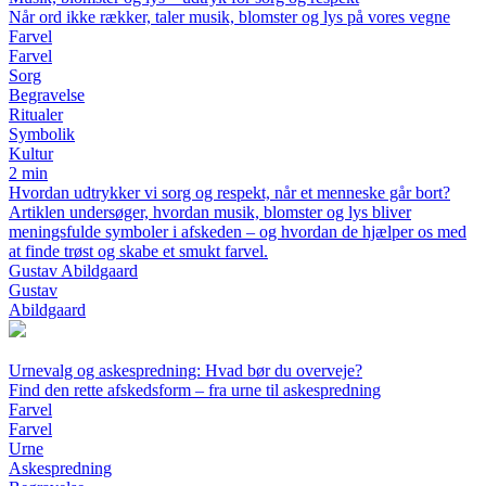
Når ord ikke rækker, taler musik, blomster og lys på vores vegne
Farvel
Farvel
Sorg
Begravelse
Ritualer
Symbolik
Kultur
2 min
Hvordan udtrykker vi sorg og respekt, når et menneske går bort?
Artiklen undersøger, hvordan musik, blomster og lys bliver
meningsfulde symboler i afskeden – og hvordan de hjælper os med
at finde trøst og skabe et smukt farvel.
Gustav Abildgaard
Gustav
Abildgaard
Urnevalg og askespredning: Hvad bør du overveje?
Find den rette afskedsform – fra urne til askespredning
Farvel
Farvel
Urne
Askespredning