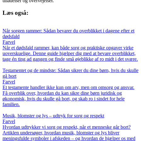
tilladelser og overvejelser.
Læs også:
Når sorgen rammer: Sådan bevarer du overblikket i dagene efter et
dødsfald
Farvel
Når et dødsfald rammer, kan både sorg og praktiske opgaver virke
uoverskuelige. Denne guide hjælper dig med at bevare overblikket,
tage én ting ad gangen og finde små øjeblikke af ro midt i det svære.
Testamentet og de mindste: Sådan sikrer du dine børn, hvis du skulle
gå bort
Farvel
Et testamente handler ikke kun om arv, men om omsorg og ansvar.
Få overblik over, hvordan du kan sikre dine børn juridisk og
økonomisk, hvis du skulle gå bort, og skab ro i sindet for hele
familien.
Musik, blomster og lys – udtryk for sorg og respekt
Farvel
Hvordan udtrykker vi sorg og respekt, når et menneske går bort?
Artiklen undersøger, hvordan musik, blomster og lys bliver
meningsfulde symboler i afskeden – og hvordan de hjælper os med