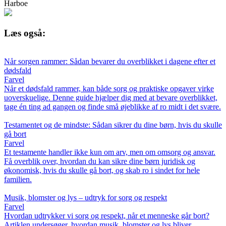
Harboe
Læs også:
Når sorgen rammer: Sådan bevarer du overblikket i dagene efter et
dødsfald
Farvel
Når et dødsfald rammer, kan både sorg og praktiske opgaver virke
uoverskuelige. Denne guide hjælper dig med at bevare overblikket,
tage én ting ad gangen og finde små øjeblikke af ro midt i det svære.
Testamentet og de mindste: Sådan sikrer du dine børn, hvis du skulle
gå bort
Farvel
Et testamente handler ikke kun om arv, men om omsorg og ansvar.
Få overblik over, hvordan du kan sikre dine børn juridisk og
økonomisk, hvis du skulle gå bort, og skab ro i sindet for hele
familien.
Musik, blomster og lys – udtryk for sorg og respekt
Farvel
Hvordan udtrykker vi sorg og respekt, når et menneske går bort?
Artiklen undersøger, hvordan musik, blomster og lys bliver