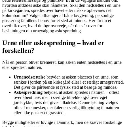
både følelsesmæssige og praktiske. Et af de vigtigste handler om,
hvordan afdødes aske skal håndteres. Skal den nedsættes i en urne
på kirkegården, spredes over havet eller måske opbevares i et
kolumbarium? Valget afhænger af både lovgivning, personlige
ønsker og familiens behov for et sted at mindes. Her får du et
overblik over, hvad du bør overveje, når du står over for
beslutningen om urnevalg og askespredning.
Urne eller askespredning – hvad er
forskellen?
Når en person bliver kremeret, kan asken enten nedsættes i en urne
eller spredes i naturen.
Urnenedsættelse
betyder, at asken placeres i en urne, som
sænkes i jorden på en kirkegård eller i et særligt urnegravsted.
Det giver de pårørende et fysisk sted at besøge og mindes.
Askespredning
betyder, at asken spredes i naturen – oftest
over åbent hav, men i særlige tilfælde også over eget
jordstykke, hvis der gives tilladelse. Denne løsning vælges
ofte af mennesker, der føler en særlig tilknytning til naturen
eller ikke ønsker et gravsted.
Begge muligheder er lovlige i Danmark, men de kræver forskellige