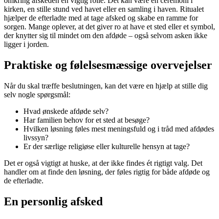
omkring afskeden en vigtig rolle. Det kan være en ceremoni i
kirken, en stille stund ved havet eller en samling i haven. Ritualet
hjælper de efterladte med at tage afsked og skabe en ramme for
sorgen. Mange oplever, at det giver ro at have et sted eller et symbol,
der knytter sig til mindet om den afdøde – også selvom asken ikke
ligger i jorden.
Praktiske og følelsesmæssige overvejelser
Når du skal træffe beslutningen, kan det være en hjælp at stille dig
selv nogle spørgsmål:
Hvad ønskede afdøde selv?
Har familien behov for et sted at besøge?
Hvilken løsning føles mest meningsfuld og i tråd med afdødes
livssyn?
Er der særlige religiøse eller kulturelle hensyn at tage?
Det er også vigtigt at huske, at der ikke findes ét rigtigt valg. Det
handler om at finde den løsning, der føles rigtig for både afdøde og
de efterladte.
En personlig afsked