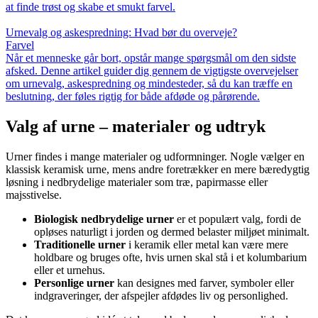
at finde trøst og skabe et smukt farvel.
Urnevalg og askespredning: Hvad bør du overveje?
Farvel
Når et menneske går bort, opstår mange spørgsmål om den sidste
afsked. Denne artikel guider dig gennem de vigtigste overvejelser
om urnevalg, askespredning og mindesteder, så du kan træffe en
beslutning, der føles rigtig for både afdøde og pårørende.
Valg af urne – materialer og udtryk
Urner findes i mange materialer og udformninger. Nogle vælger en
klassisk keramisk urne, mens andre foretrækker en mere bæredygtig
løsning i nedbrydelige materialer som træ, papirmasse eller
majsstivelse.
Biologisk nedbrydelige urner
er et populært valg, fordi de
opløses naturligt i jorden og dermed belaster miljøet minimalt.
Traditionelle urner
i keramik eller metal kan være mere
holdbare og bruges ofte, hvis urnen skal stå i et kolumbarium
eller et urnehus.
Personlige urner
kan designes med farver, symboler eller
indgraveringer, der afspejler afdødes liv og personlighed.