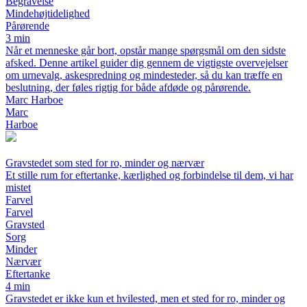
Begravelse
Mindehøjtidelighed
Pårørende
3 min
Når et menneske går bort, opstår mange spørgsmål om den sidste
afsked. Denne artikel guider dig gennem de vigtigste overvejelser
om urnevalg, askespredning og mindesteder, så du kan træffe en
beslutning, der føles rigtig for både afdøde og pårørende.
Marc Harboe
Marc
Harboe
Gravstedet som sted for ro, minder og nærvær
Et stille rum for eftertanke, kærlighed og forbindelse til dem, vi har
mistet
Farvel
Farvel
Gravsted
Sorg
Minder
Nærvær
Eftertanke
4 min
Gravstedet er ikke kun et hvilested, men et sted for ro, minder og