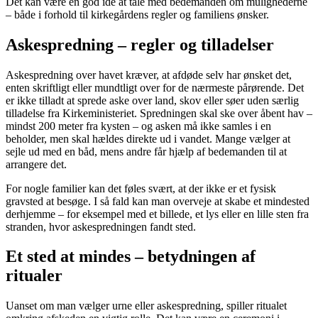
Det kan være en god idé at tale med bedemanden om mulighederne
– både i forhold til kirkegårdens regler og familiens ønsker.
Askespredning – regler og tilladelser
Askespredning over havet kræver, at afdøde selv har ønsket det,
enten skriftligt eller mundtligt over for de nærmeste pårørende. Det
er ikke tilladt at sprede aske over land, skov eller søer uden særlig
tilladelse fra Kirkeministeriet. Spredningen skal ske over åbent hav –
mindst 200 meter fra kysten – og asken må ikke samles i en
beholder, men skal hældes direkte ud i vandet. Mange vælger at
sejle ud med en båd, mens andre får hjælp af bedemanden til at
arrangere det.
For nogle familier kan det føles svært, at der ikke er et fysisk
gravsted at besøge. I så fald kan man overveje at skabe et mindested
derhjemme – for eksempel med et billede, et lys eller en lille sten fra
stranden, hvor askespredningen fandt sted.
Et sted at mindes – betydningen af
ritualer
Uanset om man vælger urne eller askespredning, spiller ritualet