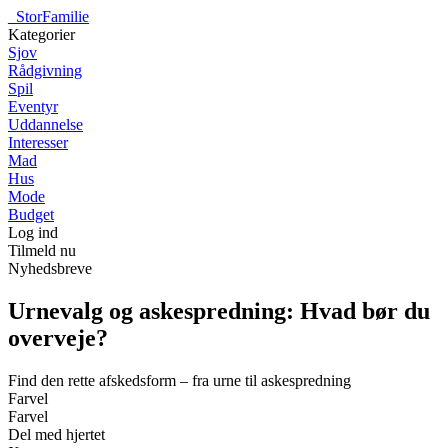
_
StorFamilie
Kategorier
Sjov
Rådgivning
Spil
Eventyr
Uddannelse
Interesser
Mad
Hus
Mode
Budget
Log ind
Tilmeld nu
Nyhedsbreve
Urnevalg og askespredning: Hvad bør du
overveje?
Find den rette afskedsform – fra urne til askespredning
Farvel
Farvel
Del med hjertet