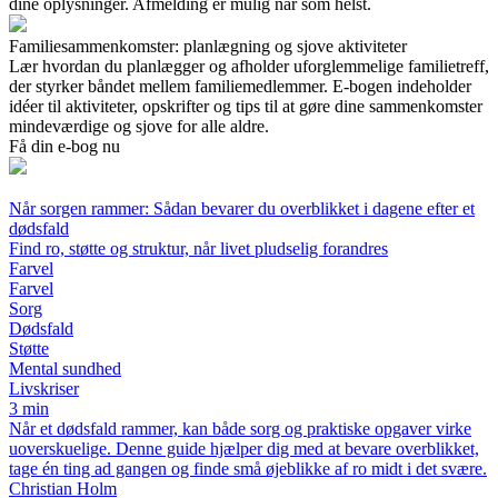
dine oplysninger. Afmelding er mulig når som helst.
Familiesammenkomster: planlægning og sjove aktiviteter
Lær hvordan du planlægger og afholder uforglemmelige familietreff,
der styrker båndet mellem familiemedlemmer. E-bogen indeholder
idéer til aktiviteter, opskrifter og tips til at gøre dine sammenkomster
mindeværdige og sjove for alle aldre.
Få din e-bog nu
Når sorgen rammer: Sådan bevarer du overblikket i dagene efter et
dødsfald
Find ro, støtte og struktur, når livet pludselig forandres
Farvel
Farvel
Sorg
Dødsfald
Støtte
Mental sundhed
Livskriser
3 min
Når et dødsfald rammer, kan både sorg og praktiske opgaver virke
uoverskuelige. Denne guide hjælper dig med at bevare overblikket,
tage én ting ad gangen og finde små øjeblikke af ro midt i det svære.
Christian Holm