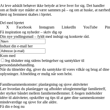
At leve adskilt behøver ikke betyde at leve hver for sig. Det handler
om at finde nye måder at være sammen på – og om at huske, at nærhed
først og fremmest skabes i hjertet.
Del med hjertet
X
Facebook
Instagram
LinkedIn
YouTube
Pin
Få inspiration og nyheder – skriv dig op
Din nye yndlingsmail – fyldt med indsigt og konkrete råd.
Indtast din e-mail her
Kom med
Jeg tilslutter mig sidens betingelser og samtykker til
persondatabehandling.
Når du tilmelder dig, giver du samtykke til vores vilkår og brug af dine
oplysninger. Afmelding er mulig når som helst.
Familiesammenkomster: planlægning og sjove aktiviteter
Lær hvordan du planlægger og afholder uforglemmelige familietreff,
der styrker båndet mellem familiemedlemmer. E-bogen indeholder
idéer til aktiviteter, opskrifter og tips til at gøre dine sammenkomster
mindeværdige og sjove for alle aldre.
Få din e-bog nu