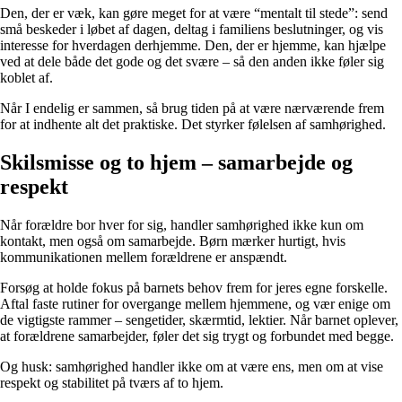
Den, der er væk, kan gøre meget for at være “mentalt til stede”: send
små beskeder i løbet af dagen, deltag i familiens beslutninger, og vis
interesse for hverdagen derhjemme. Den, der er hjemme, kan hjælpe
ved at dele både det gode og det svære – så den anden ikke føler sig
koblet af.
Når I endelig er sammen, så brug tiden på at være nærværende frem
for at indhente alt det praktiske. Det styrker følelsen af samhørighed.
Skilsmisse og to hjem – samarbejde og
respekt
Når forældre bor hver for sig, handler samhørighed ikke kun om
kontakt, men også om samarbejde. Børn mærker hurtigt, hvis
kommunikationen mellem forældrene er anspændt.
Forsøg at holde fokus på barnets behov frem for jeres egne forskelle.
Aftal faste rutiner for overgange mellem hjemmene, og vær enige om
de vigtigste rammer – sengetider, skærmtid, lektier. Når barnet oplever,
at forældrene samarbejder, føler det sig trygt og forbundet med begge.
Og husk: samhørighed handler ikke om at være ens, men om at vise
respekt og stabilitet på tværs af to hjem.