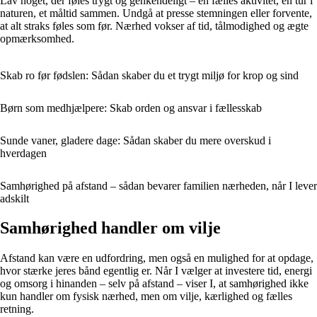
Lav noget, der føles trygt og genkendeligt – en fælles aktivitet, en tur i
naturen, et måltid sammen. Undgå at presse stemningen eller forvente,
at alt straks føles som før. Nærhed vokser af tid, tålmodighed og ægte
opmærksomhed.
Skab ro før fødslen: Sådan skaber du et trygt miljø for krop og sind
Børn som medhjælpere: Skab orden og ansvar i fællesskab
Sunde vaner, gladere dage: Sådan skaber du mere overskud i
hverdagen
Samhørighed på afstand – sådan bevarer familien nærheden, når I lever
adskilt
Samhørighed handler om vilje
Afstand kan være en udfordring, men også en mulighed for at opdage,
hvor stærke jeres bånd egentlig er. Når I vælger at investere tid, energi
og omsorg i hinanden – selv på afstand – viser I, at samhørighed ikke
kun handler om fysisk nærhed, men om vilje, kærlighed og fælles
retning.