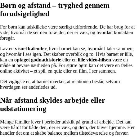
Børn og afstand – tryghed gennem
forudsigelighed
For børn kan adskillelse være særligt udfordrende. De har brug for at
vide, hvornår de ser den forælder, der er væk, og hvordan kontakten
foregår.
Lav en
visuel kalender
, hvor barnet kan se, hvornår I taler sammen,
og hvornår I ses igen. Det skaber overblik og ro. Hvis barnet er lille,
kan en
optaget godnathistorie
eller en
lille video-hilsen
være en
måde at bevare nærheden på. For større børn kan det være en fælles
online aktivitet – et spil, en quiz eller en film, I ser sammen.
Det vigtigste er, at barnet mærker, at relationen består, selvom
hverdagen ser anderledes ud.
Når afstand skyldes arbejde eller
udstationering
Mange familier lever i perioder adskilt på grund af arbejde. Det kan
være hårdt for både den, der er væk, og dem, der bliver hjemme. Her
handler det om at skabe balance mellem tilstedeværelse og fravær.