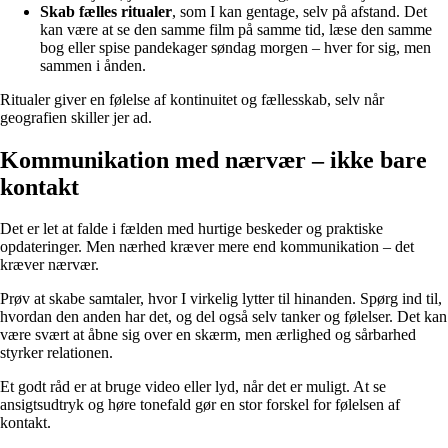
Skab fælles ritualer
, som I kan gentage, selv på afstand. Det
kan være at se den samme film på samme tid, læse den samme
bog eller spise pandekager søndag morgen – hver for sig, men
sammen i ånden.
Ritualer giver en følelse af kontinuitet og fællesskab, selv når
geografien skiller jer ad.
Kommunikation med nærvær – ikke bare
kontakt
Det er let at falde i fælden med hurtige beskeder og praktiske
opdateringer. Men nærhed kræver mere end kommunikation – det
kræver nærvær.
Prøv at skabe samtaler, hvor I virkelig lytter til hinanden. Spørg ind til,
hvordan den anden har det, og del også selv tanker og følelser. Det kan
være svært at åbne sig over en skærm, men ærlighed og sårbarhed
styrker relationen.
Et godt råd er at bruge video eller lyd, når det er muligt. At se
ansigtsudtryk og høre tonefald gør en stor forskel for følelsen af
kontakt.