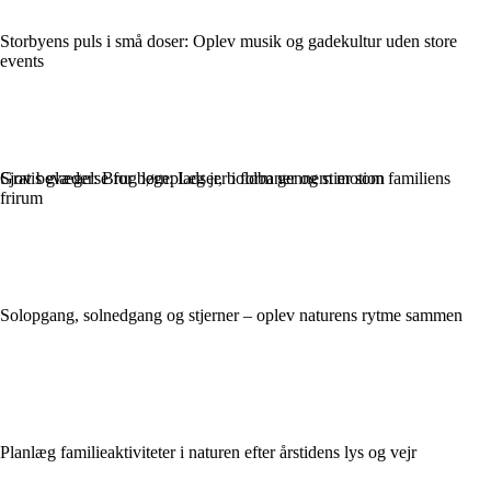
Storbyens puls i små doser: Oplev musik og gadekultur uden store
events
Gratis glæder: Brug legepladser, boldbaner og stier som familiens
Sjov bevægelse for børn: Leg jer i form gennem motion
frirum
Solopgang, solnedgang og stjerner – oplev naturens rytme sammen
Planlæg familieaktiviteter i naturen efter årstidens lys og vejr