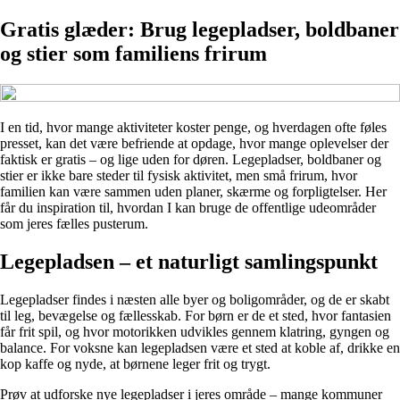
Gratis glæder: Brug legepladser, boldbaner
og stier som familiens frirum
I en tid, hvor mange aktiviteter koster penge, og hverdagen ofte føles
presset, kan det være befriende at opdage, hvor mange oplevelser der
faktisk er gratis – og lige uden for døren. Legepladser, boldbaner og
stier er ikke bare steder til fysisk aktivitet, men små frirum, hvor
familien kan være sammen uden planer, skærme og forpligtelser. Her
får du inspiration til, hvordan I kan bruge de offentlige udeområder
som jeres fælles pusterum.
Legepladsen – et naturligt samlingspunkt
Legepladser findes i næsten alle byer og boligområder, og de er skabt
til leg, bevægelse og fællesskab. For børn er de et sted, hvor fantasien
får frit spil, og hvor motorikken udvikles gennem klatring, gyngen og
balance. For voksne kan legepladsen være et sted at koble af, drikke en
kop kaffe og nyde, at børnene leger frit og trygt.
Prøv at udforske nye legepladser i jeres område – mange kommuner