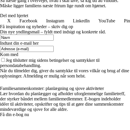
Så næste gang I overvejer, hvad I skal lave, så kig ud ad vinduet.
Måske ligger familiens næste frirum lige rundt om hjørnet.
Del med hjertet
X
Facebook
Instagram
LinkedIn
YouTube
Pin
Få inspiration og nyheder – skriv dig op
Din nye yndlingsmail – fyldt med indsigt og konkrete råd.
Indtast din e-mail her
Kom med
Jeg tilslutter mig sidens betingelser og samtykker til
persondatabehandling.
Når du tilmelder dig, giver du samtykke til vores vilkår og brug af dine
oplysninger. Afmelding er mulig når som helst.
Familiesammenkomster: planlægning og sjove aktiviteter
Lær hvordan du planlægger og afholder uforglemmelige familietreff,
der styrker båndet mellem familiemedlemmer. E-bogen indeholder
idéer til aktiviteter, opskrifter og tips til at gøre dine sammenkomster
mindeværdige og sjove for alle aldre.
Få din e-bog nu