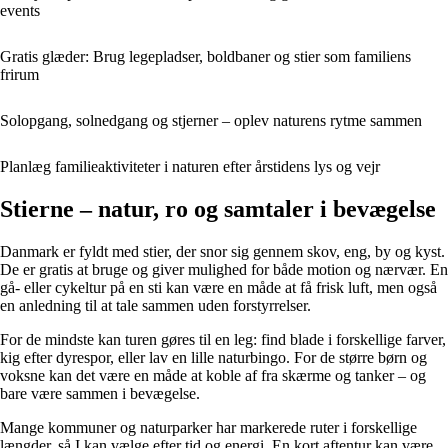
events
Gratis glæder: Brug legepladser, boldbaner og stier som familiens
frirum
Solopgang, solnedgang og stjerner – oplev naturens rytme sammen
Planlæg familieaktiviteter i naturen efter årstidens lys og vejr
Stierne – natur, ro og samtaler i bevægelse
Danmark er fyldt med stier, der snor sig gennem skov, eng, by og kyst.
De er gratis at bruge og giver mulighed for både motion og nærvær. En
gå- eller cykeltur på en sti kan være en måde at få frisk luft, men også
en anledning til at tale sammen uden forstyrrelser.
For de mindste kan turen gøres til en leg: find blade i forskellige farver,
kig efter dyrespor, eller lav en lille naturbingo. For de større børn og
voksne kan det være en måde at koble af fra skærme og tanker – og
bare være sammen i bevægelse.
Mange kommuner og naturparker har markerede ruter i forskellige
længder, så I kan vælge efter tid og energi. En kort aftentur kan være