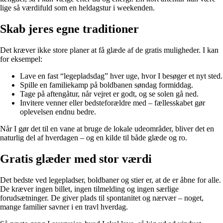
lige så værdifuld som en heldagstur i weekenden.
Skab jeres egne traditioner
Det kræver ikke store planer at få glæde af de gratis muligheder. I kan
for eksempel:
Lave en fast “legepladsdag” hver uge, hvor I besøger et nyt sted.
Spille en familiekamp på boldbanen søndag formiddag.
Tage på aftengåtur, når vejret er godt, og se solen gå ned.
Invitere venner eller bedsteforældre med – fællesskabet gør
oplevelsen endnu bedre.
Når I gør det til en vane at bruge de lokale udeområder, bliver det en
naturlig del af hverdagen – og en kilde til både glæde og ro.
Gratis glæder med stor værdi
Det bedste ved legepladser, boldbaner og stier er, at de er åbne for alle.
De kræver ingen billet, ingen tilmelding og ingen særlige
forudsætninger. De giver plads til spontanitet og nærvær – noget,
mange familier savner i en travl hverdag.