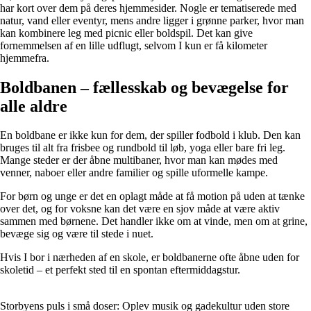
har kort over dem på deres hjemmesider. Nogle er tematiserede med
natur, vand eller eventyr, mens andre ligger i grønne parker, hvor man
kan kombinere leg med picnic eller boldspil. Det kan give
fornemmelsen af en lille udflugt, selvom I kun er få kilometer
hjemmefra.
Boldbanen – fællesskab og bevægelse for
alle aldre
En boldbane er ikke kun for dem, der spiller fodbold i klub. Den kan
bruges til alt fra frisbee og rundbold til løb, yoga eller bare fri leg.
Mange steder er der åbne multibaner, hvor man kan mødes med
venner, naboer eller andre familier og spille uformelle kampe.
For børn og unge er det en oplagt måde at få motion på uden at tænke
over det, og for voksne kan det være en sjov måde at være aktiv
sammen med børnene. Det handler ikke om at vinde, men om at grine,
bevæge sig og være til stede i nuet.
Hvis I bor i nærheden af en skole, er boldbanerne ofte åbne uden for
skoletid – et perfekt sted til en spontan eftermiddagstur.
Storbyens puls i små doser: Oplev musik og gadekultur uden store