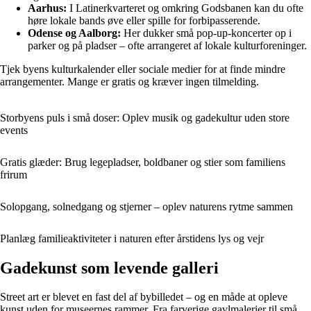
Aarhus:
I Latinerkvarteret og omkring Godsbanen kan du ofte
høre lokale bands øve eller spille for forbipasserende.
Odense og Aalborg:
Her dukker små pop-up-koncerter op i
parker og på pladser – ofte arrangeret af lokale kulturforeninger.
Tjek byens kulturkalender eller sociale medier for at finde mindre
arrangementer. Mange er gratis og kræver ingen tilmelding.
Storbyens puls i små doser: Oplev musik og gadekultur uden store
events
Gratis glæder: Brug legepladser, boldbaner og stier som familiens
frirum
Solopgang, solnedgang og stjerner – oplev naturens rytme sammen
Planlæg familieaktiviteter i naturen efter årstidens lys og vejr
Gadekunst som levende galleri
Street art er blevet en fast del af bybilledet – og en måde at opleve
kunst uden for museernes rammer. Fra farverige gavlmalerier til små,