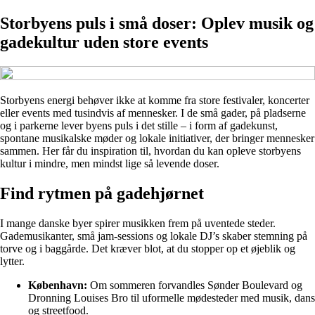
Storbyens puls i små doser: Oplev musik og
gadekultur uden store events
Storbyens energi behøver ikke at komme fra store festivaler, koncerter
eller events med tusindvis af mennesker. I de små gader, på pladserne
og i parkerne lever byens puls i det stille – i form af gadekunst,
spontane musikalske møder og lokale initiativer, der bringer mennesker
sammen. Her får du inspiration til, hvordan du kan opleve storbyens
kultur i mindre, men mindst lige så levende doser.
Find rytmen på gadehjørnet
I mange danske byer spirer musikken frem på uventede steder.
Gademusikanter, små jam-sessions og lokale DJ’s skaber stemning på
torve og i baggårde. Det kræver blot, at du stopper op et øjeblik og
lytter.
København:
Om sommeren forvandles Sønder Boulevard og
Dronning Louises Bro til uformelle mødesteder med musik, dans
og streetfood.