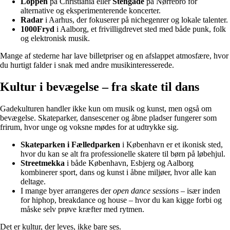
Loppen
på Christiania eller
Stengade
på Nørrebro for
alternative og eksperimenterende koncerter.
Radar
i Aarhus, der fokuserer på nichegenrer og lokale talenter.
1000Fryd
i Aalborg, et frivilligdrevet sted med både punk, folk
og elektronisk musik.
Mange af stederne har lave billetpriser og en afslappet atmosfære, hvor
du hurtigt falder i snak med andre musikinteresserede.
Kultur i bevægelse – fra skate til dans
Gadekulturen handler ikke kun om musik og kunst, men også om
bevægelse. Skateparker, dansescener og åbne pladser fungerer som
frirum, hvor unge og voksne mødes for at udtrykke sig.
Skateparken i Fælledparken
i København er et ikonisk sted,
hvor du kan se alt fra professionelle skatere til børn på løbehjul.
Streetmekka
i både København, Esbjerg og Aalborg
kombinerer sport, dans og kunst i åbne miljøer, hvor alle kan
deltage.
I mange byer arrangeres der
open dance sessions
– især inden
for hiphop, breakdance og house – hvor du kan kigge forbi og
måske selv prøve kræfter med rytmen.
Det er kultur, der leves, ikke bare ses.