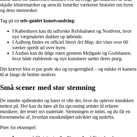
skjulte klistermærker og stencils fortæller værkerne historier om byen
og dens mennesker.
Tag på en
selv-guidet kunstvandring
:
I København kan du udforske Refshaleøen og Nordvest, hvor
nye vægmalerier dukker op løbende.
I Aalborg findes en officiel
Street Art Map
, der viser over 60
værker spredt ud over byen.
I Aarhus kan du følge ruten gennem Mejlgade og Godsbanen,
hvor både etablerede og nye kunstnere sætter deres præg.
Det kræver blot et par gode sko og nysgerrighed – og måske et kamera
til at fange de bedste motiver.
Små scener med stor stemning
De mindre spillesteder og barer er ofte der, hvor du oplever musikken
tættest på. Her kan du høre alt fra upcoming artister til erfarne
musikere, der tester nyt materiale. Stemningen er intim, og du får en
fornemmelse af, hvordan musikmiljøet udvikler sig nedefra.
Prøv for eksempel: