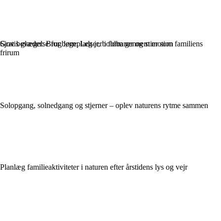
Gratis glæder: Brug legepladser, boldbaner og stier som familiens
Sjov bevægelse for børn: Leg jer i form gennem motion
frirum
Solopgang, solnedgang og stjerner – oplev naturens rytme sammen
Planlæg familieaktiviteter i naturen efter årstidens lys og vejr