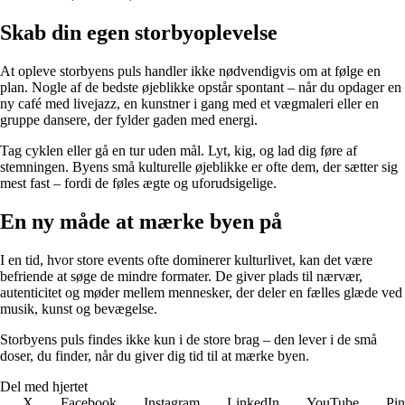
Skab din egen storbyoplevelse
At opleve storbyens puls handler ikke nødvendigvis om at følge en
plan. Nogle af de bedste øjeblikke opstår spontant – når du opdager en
ny café med livejazz, en kunstner i gang med et vægmaleri eller en
gruppe dansere, der fylder gaden med energi.
Tag cyklen eller gå en tur uden mål. Lyt, kig, og lad dig føre af
stemningen. Byens små kulturelle øjeblikke er ofte dem, der sætter sig
mest fast – fordi de føles ægte og uforudsigelige.
En ny måde at mærke byen på
I en tid, hvor store events ofte dominerer kulturlivet, kan det være
befriende at søge de mindre formater. De giver plads til nærvær,
autenticitet og møder mellem mennesker, der deler en fælles glæde ved
musik, kunst og bevægelse.
Storbyens puls findes ikke kun i de store brag – den lever i de små
doser, du finder, når du giver dig tid til at mærke byen.
Del med hjertet
X
Facebook
Instagram
LinkedIn
YouTube
Pin