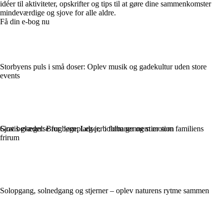
idéer til aktiviteter, opskrifter og tips til at gøre dine sammenkomster
mindeværdige og sjove for alle aldre.
Få din e-bog nu
Storbyens puls i små doser: Oplev musik og gadekultur uden store
events
Gratis glæder: Brug legepladser, boldbaner og stier som familiens
Sjov bevægelse for børn: Leg jer i form gennem motion
frirum
Solopgang, solnedgang og stjerner – oplev naturens rytme sammen