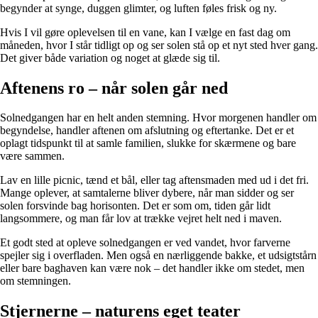
begynder at synge, duggen glimter, og luften føles frisk og ny.
Hvis I vil gøre oplevelsen til en vane, kan I vælge en fast dag om
måneden, hvor I står tidligt op og ser solen stå op et nyt sted hver gang.
Det giver både variation og noget at glæde sig til.
Aftenens ro – når solen går ned
Solnedgangen har en helt anden stemning. Hvor morgenen handler om
begyndelse, handler aftenen om afslutning og eftertanke. Det er et
oplagt tidspunkt til at samle familien, slukke for skærmene og bare
være sammen.
Lav en lille picnic, tænd et bål, eller tag aftensmaden med ud i det fri.
Mange oplever, at samtalerne bliver dybere, når man sidder og ser
solen forsvinde bag horisonten. Det er som om, tiden går lidt
langsommere, og man får lov at trække vejret helt ned i maven.
Et godt sted at opleve solnedgangen er ved vandet, hvor farverne
spejler sig i overfladen. Men også en nærliggende bakke, et udsigtstårn
eller bare baghaven kan være nok – det handler ikke om stedet, men
om stemningen.
Stjernerne – naturens eget teater