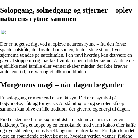
Solopgang, solnedgang og stjerner – oplev
naturens rytme sammen
Der er noget særligt ved at opleve naturens rytme – fra den første
spæde solstråle, der bryder horisonten, til den stille stund, hvor
stjernerne tændes på nattehimlen. I en travl hverdag kan det være en
gave at stoppe op og mærke, hvordan dagen folder sig ud. At dele de
øjeblikke med familie eller venner skaber minder, der ikke kræver
andet end tid, nærvær og et blik mod himlen.
Morgenens magi – når dagen begynder
En solopgang er mere end et smukt syn. Det er et symbol på
begyndelse, håb og fornyelse. At stå tidligt op og se solen stå op
sammen kan blive en lille tradition, der giver ro og energi til dagen.
Find et sted med fri udsigt mod øst – en strand, en mark eller en
bakketop. Tag et tæppe og en termokande med varm kakao eller kaffe,
og nyd stilheden, mens lyset langsomt ændrer farve. For børn kan det
være en spændende oplevelse at se, hvordan verden vågner: fuglene