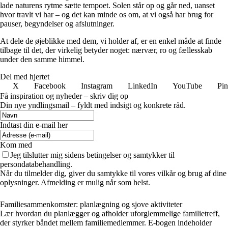
lade naturens rytme sætte tempoet. Solen står op og går ned, uanset
hvor travlt vi har – og det kan minde os om, at vi også har brug for
pauser, begyndelser og afslutninger.
At dele de øjeblikke med dem, vi holder af, er en enkel måde at finde
tilbage til det, der virkelig betyder noget: nærvær, ro og fællesskab
under den samme himmel.
Del med hjertet
X
Facebook
Instagram
LinkedIn
YouTube
Pin
Få inspiration og nyheder – skriv dig op
Din nye yndlingsmail – fyldt med indsigt og konkrete råd.
Indtast din e-mail her
Kom med
Jeg tilslutter mig sidens betingelser og samtykker til
persondatabehandling.
Når du tilmelder dig, giver du samtykke til vores vilkår og brug af dine
oplysninger. Afmelding er mulig når som helst.
Familiesammenkomster: planlægning og sjove aktiviteter
Lær hvordan du planlægger og afholder uforglemmelige familietreff,
der styrker båndet mellem familiemedlemmer. E-bogen indeholder