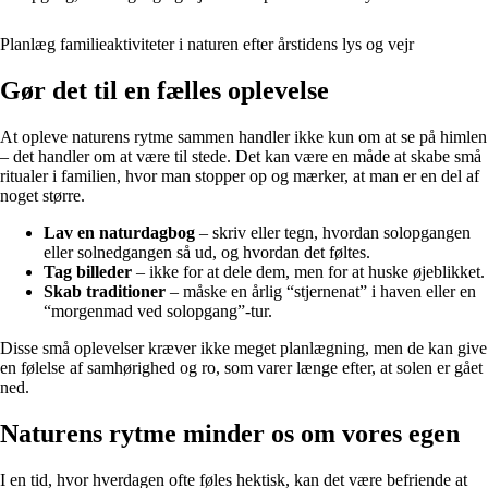
Planlæg familieaktiviteter i naturen efter årstidens lys og vejr
Gør det til en fælles oplevelse
At opleve naturens rytme sammen handler ikke kun om at se på himlen
– det handler om at være til stede. Det kan være en måde at skabe små
ritualer i familien, hvor man stopper op og mærker, at man er en del af
noget større.
Lav en naturdagbog
– skriv eller tegn, hvordan solopgangen
eller solnedgangen så ud, og hvordan det føltes.
Tag billeder
– ikke for at dele dem, men for at huske øjeblikket.
Skab traditioner
– måske en årlig “stjernenat” i haven eller en
“morgenmad ved solopgang”-tur.
Disse små oplevelser kræver ikke meget planlægning, men de kan give
en følelse af samhørighed og ro, som varer længe efter, at solen er gået
ned.
Naturens rytme minder os om vores egen
I en tid, hvor hverdagen ofte føles hektisk, kan det være befriende at