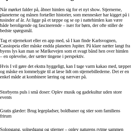
Når mørket falder på, åbner himlen sig for et nyt show. Stjernerne,
planeterne og månen fortæller historier, som mennesker har kigget på i
tusinder af år. At ligge på et tæppe og se op i nattehimlen kan være
både beroligende og fascinerende – især for børn, der ofte stiller de
bedste spørgsmål.
Tag et stjernekort eller en app med, så I kan finde Karlsvognen,
Cassiopeia eller måske endda planeten Jupiter. På klare nætter langt fra
byens lys kan man se Mælkevejen som et svagt bånd hen over himlen
– en oplevelse, der sætter tingene i perspektiv.
Hvis I vil gøre det ekstra hyggeligt, kan I tage varm kakao med, tæpper
og måske en lommelygte til at læse lidt om stjernebillederne. Det er en
enkel måde at kombinere læring og nærvær på.
Storbyens puls i små doser: Oplev musik og gadekultur uden store
events
Gratis glæder: Brug legepladser, boldbaner og stier som familiens
frirum
Solopgang, solnedgang og stjerner – oplev naturens rytme sammen